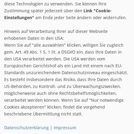
diese Technologien zu verwenden. Sie können Ihre
Zustimmung später jederzeit über den
Link "Cookie-
Einstellungen"
am Ende jeder Seite ändern oder widerrufen.
Hinweis auf Verarbeitung Ihrer auf dieser Webseite
erhobenen Daten in den USA:
BestPrice
Kontakt
Wenn Sie auf "alle auswählen" klicken, willigen Sie zugleich
gem. Art. 49 Abs. 1 S. 1 lit. a DSGVO ein, dass Ihre Daten in
Datenschutz
Buchungsinfos
den USA verarbeitet werden. Die USA werden vom
Cookie-Einstellungen
Europäischen Gerichtshof als ein Land mit einem nach EU-
Standards unzureichendem Datenschutzniveau eingeschätzt.
AGB Reiseabwicklung (externer Link zum Reisevermittler
Es besteht insbesondere das Risiko, dass Ihre Daten durch
travianet GmbH)
US-Behörden, zu Kontroll- und zu Überwachungszwecken,
möglicherweise auch ohne Rechtsbehelfsmöglichkeiten,
verarbeitet werden können. Wenn Sie auf "Nur notwendige
Cookies akzeptieren" klicken, findet die vorgehend
beschriebene Übermittlung nicht statt.
billigurlaub.de
| © 1997 - 2026 alle Rechte vorbehalten.
Impressum
Datenschutzerklärung
|
Impressum