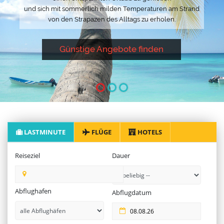
und sich mit sommerlich milden Temperaturen am Strand
von den Strapazen des Alltags zu erholen.
Günstige Angebote finden
LASTMINUTE
FLÜGE
HOTELS
Reiseziel
Dauer
Abflughafen
Abflugdatum