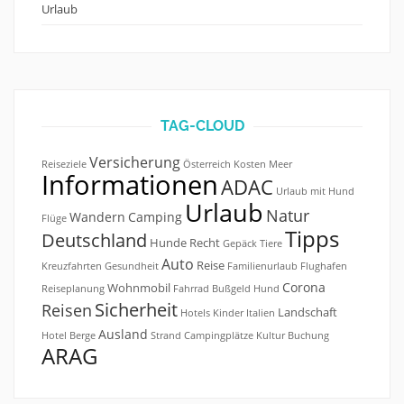
Urlaub
TAG-CLOUD
Versicherung
Reiseziele
Österreich
Kosten
Meer
Informationen
ADAC
Urlaub mit Hund
Urlaub
Natur
Wandern
Camping
Flüge
Tipps
Deutschland
Hunde
Recht
Gepäck
Tiere
Auto
Reise
Kreuzfahrten
Gesundheit
Familienurlaub
Flughafen
Corona
Wohnmobil
Reiseplanung
Fahrrad
Bußgeld
Hund
Sicherheit
Reisen
Landschaft
Hotels
Kinder
Italien
Ausland
Hotel
Berge
Strand
Campingplätze
Kultur
Buchung
ARAG