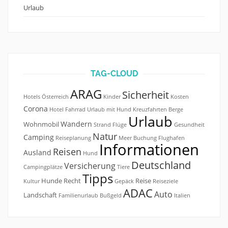
Urlaub
TAG-CLOUD
ARAG
Sicherheit
Hotels
Österreich
Kinder
Kosten
Corona
Hotel
Fahrrad
Urlaub mit Hund
Kreuzfahrten
Berge
Urlaub
Wandern
Wohnmobil
Strand
Flüge
Gesundheit
Natur
Camping
Reiseplanung
Meer
Buchung
Flughafen
Informationen
Reisen
Ausland
Hund
Deutschland
Versicherung
Campingplätze
Tiere
Tipps
Hunde
Recht
Reise
Kultur
Gepäck
Reiseziele
ADAC
Auto
Landschaft
Familienurlaub
Bußgeld
Italien