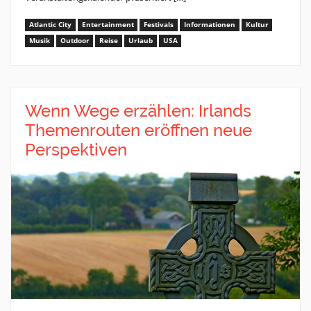
Atlantic City
Entertainment
Festivals
Informationen
Kultur
Musik
Outdoor
Reise
Urlaub
USA
Wenn Wege erzählen: Irlands
Themenrouten eröffnen neue
Perspektiven