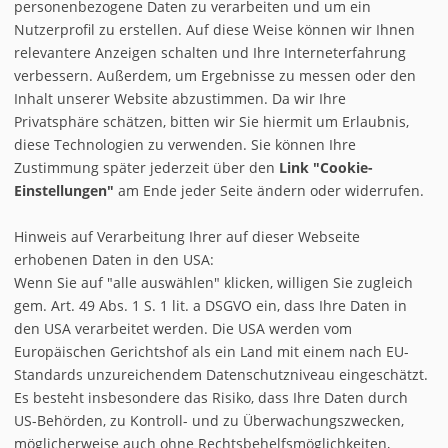
personenbezogene Daten zu verarbeiten und um ein
Nutzerprofil zu erstellen. Auf diese Weise können wir Ihnen
relevantere Anzeigen schalten und Ihre Interneterfahrung
Veranstater direkt
verbessern. Außerdem, um Ergebnisse zu messen oder den
FTI
,
TUI
,
ITS
,
Olimar
,
Tjaereborg
,
alltours
,
12fly
,
Neckermann
,
Inhalt unserer Website abzustimmen. Da wir Ihre
Bucher
,
Thomas Cook
,
Dertour
,
Jahnreisen
Privatsphäre schätzen, bitten wir Sie hiermit um Erlaubnis,
diese Technologien zu verwenden. Sie können Ihre
Zustimmung später jederzeit über den
Link "Cookie-
Einstellungen"
am Ende jeder Seite ändern oder widerrufen.
Hinweis auf Verarbeitung Ihrer auf dieser Webseite
erhobenen Daten in den USA:
Wenn Sie auf "alle auswählen" klicken, willigen Sie zugleich
gem. Art. 49 Abs. 1 S. 1 lit. a DSGVO ein, dass Ihre Daten in
den USA verarbeitet werden. Die USA werden vom
Europäischen Gerichtshof als ein Land mit einem nach EU-
Standards unzureichendem Datenschutzniveau eingeschätzt.
Es besteht insbesondere das Risiko, dass Ihre Daten durch
US-Behörden, zu Kontroll- und zu Überwachungszwecken,
möglicherweise auch ohne Rechtsbehelfsmöglichkeiten,