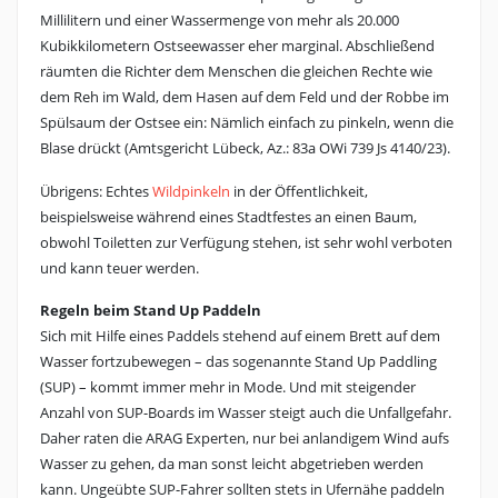
Millilitern und einer Wassermenge von mehr als 20.000
Kubikkilometern Ostseewasser eher marginal. Abschließend
räumten die Richter dem Menschen die gleichen Rechte wie
dem Reh im Wald, dem Hasen auf dem Feld und der Robbe im
Spülsaum der Ostsee ein: Nämlich einfach zu pinkeln, wenn die
Blase drückt (Amtsgericht Lübeck, Az.: 83a OWi 739 Js 4140/23).
Übrigens: Echtes
Wildpinkeln
in der Öffentlichkeit,
beispielsweise während eines Stadtfestes an einen Baum,
obwohl Toiletten zur Verfügung stehen, ist sehr wohl verboten
und kann teuer werden.
Regeln beim Stand Up Paddeln
Sich mit Hilfe eines Paddels stehend auf einem Brett auf dem
Wasser fortzubewegen – das sogenannte Stand Up Paddling
(SUP) – kommt immer mehr in Mode. Und mit steigender
Anzahl von SUP-Boards im Wasser steigt auch die Unfallgefahr.
Daher raten die ARAG Experten, nur bei anlandigem Wind aufs
Wasser zu gehen, da man sonst leicht abgetrieben werden
kann. Ungeübte SUP-Fahrer sollten stets in Ufernähe paddeln