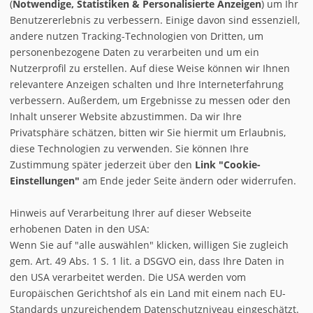
(
Notwendige, Statistiken & Personalisierte Anzeigen
) um Ihr
Benutzererlebnis zu verbessern. Einige davon sind essenziell,
andere nutzen Tracking-Technologien von Dritten, um
personenbezogene Daten zu verarbeiten und um ein
Nutzerprofil zu erstellen. Auf diese Weise können wir Ihnen
relevantere Anzeigen schalten und Ihre Interneterfahrung
verbessern. Außerdem, um Ergebnisse zu messen oder den
Inhalt unserer Website abzustimmen. Da wir Ihre
Privatsphäre schätzen, bitten wir Sie hiermit um Erlaubnis,
diese Technologien zu verwenden. Sie können Ihre
Zustimmung später jederzeit über den
Link "Cookie-
Einstellungen"
am Ende jeder Seite ändern oder widerrufen.
Hinweis auf Verarbeitung Ihrer auf dieser Webseite
erhobenen Daten in den USA:
BestPrice
Kontakt
Wenn Sie auf "alle auswählen" klicken, willigen Sie zugleich
gem. Art. 49 Abs. 1 S. 1 lit. a DSGVO ein, dass Ihre Daten in
Datenschutz
Buchungsinfos
den USA verarbeitet werden. Die USA werden vom
Cookie-Einstellungen
Europäischen Gerichtshof als ein Land mit einem nach EU-
Standards unzureichendem Datenschutzniveau eingeschätzt.
AGB Reiseabwicklung (externer Link zum Reisevermittler