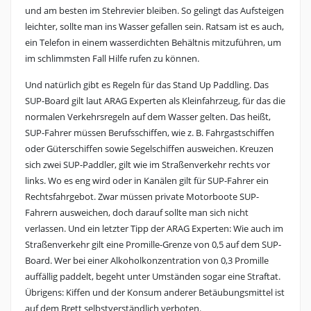
und am besten im Stehrevier bleiben. So gelingt das Aufsteigen
leichter, sollte man ins Wasser gefallen sein. Ratsam ist es auch,
ein Telefon in einem wasserdichten Behältnis mitzuführen, um
im schlimmsten Fall Hilfe rufen zu können.
Und natürlich gibt es Regeln für das Stand Up Paddling. Das
SUP-Board gilt laut ARAG Experten als Kleinfahrzeug, für das die
normalen Verkehrsregeln auf dem Wasser gelten. Das heißt,
SUP-Fahrer müssen Berufsschiffen, wie z. B. Fahrgastschiffen
oder Güterschiffen sowie Segelschiffen ausweichen. Kreuzen
sich zwei SUP-Paddler, gilt wie im Straßenverkehr rechts vor
links. Wo es eng wird oder in Kanälen gilt für SUP-Fahrer ein
Rechtsfahrgebot. Zwar müssen private Motorboote SUP-
Fahrern ausweichen, doch darauf sollte man sich nicht
verlassen. Und ein letzter Tipp der ARAG Experten: Wie auch im
Straßenverkehr gilt eine Promille-Grenze von 0,5 auf dem SUP-
Board. Wer bei einer Alkoholkonzentration von 0,3 Promille
auffällig paddelt, begeht unter Umständen sogar eine Straftat.
Übrigens: Kiffen und der Konsum anderer Betäubungsmittel ist
auf dem Brett selbstverständlich verboten.