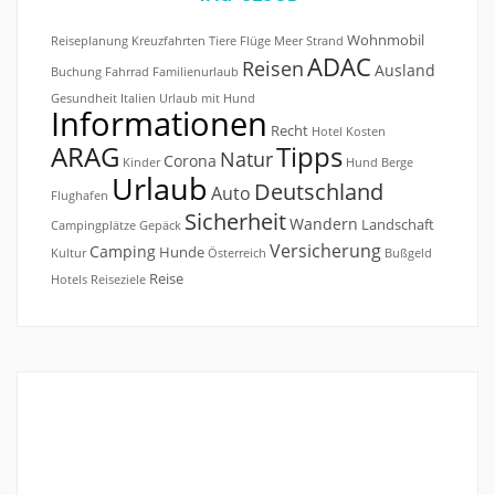
Wohnmobil
Reiseplanung
Kreuzfahrten
Tiere
Flüge
Meer
Strand
ADAC
Reisen
Ausland
Buchung
Fahrrad
Familienurlaub
Gesundheit
Italien
Urlaub mit Hund
Informationen
Recht
Hotel
Kosten
ARAG
Tipps
Natur
Corona
Kinder
Hund
Berge
Urlaub
Deutschland
Auto
Flughafen
Sicherheit
Wandern
Landschaft
Campingplätze
Gepäck
Versicherung
Camping
Hunde
Kultur
Österreich
Bußgeld
Reise
Hotels
Reiseziele