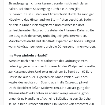
Strandzugang nicht nur kennen, sondern sich auch daran
halten. Bei einem Spaziergang durch die Dünen gilt:
Dünenschutz ist Küsten- und Artenschutz! Durch die sandigen
Hügel wird das Hinterland vor Sturmfluten geschützt. Zudem
brüten in Dünen viele Vogelarten und es wachsen dort
zahlreiche unter Naturschutz stehende Pflanzen. Daher sollte
der ausgeschilderte Weg unbedingt eingehalten werden.
Mancherorts droht laut der ARAG Experten ein hohes Bußgeld,
wenn Abkürzungen quer durch die Dünen genommen werden.
Ins Meer pinkeln erlaubt?
Wenn es nach den drei Mitarbeitern des Ordnungsamtes
Lübeck ginge, würde man für diese Art des Wildpinkelns kräftig
zur Kasse gebeten. Und zwar mit einem Bußgeld von 60 Euro.
Das sollte laut ARAG Experten ein Mann zahlen, weil er es
wagte, des nachts vom Strand aus in die Ostsee zu pinkeln.
Doch die Richter ließen Milde walten. Eine „Belästigung der
Allgemeinheit“ erkannten sie ebenso wenig wie eine „grob
ungehörige Handlung“. Auch eine Belästigung von Gerüchen
sei bei einer durchschnittlichen Pipi-Menge von geschätzt 200