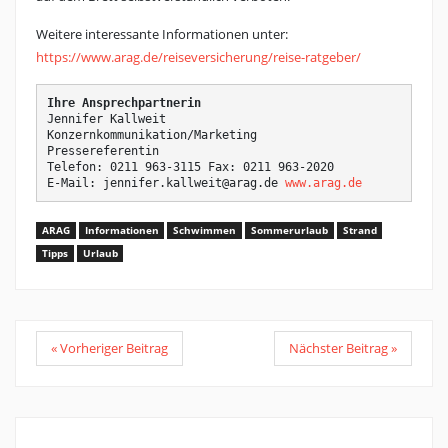
Weitere interessante Informationen unter:
https://www.arag.de/reiseversicherung/reise-ratgeber/
Ihre Ansprechpartnerin
Jennifer Kallweit

Konzernkommunikation/Marketing

Pressereferentin

Telefon: 0211 963-3115 Fax: 0211 963-2020

E-Mail: jennifer.kallweit@arag.de 
www.arag.de
ARAG
Informationen
Schwimmen
Sommerurlaub
Strand
Tipps
Urlaub
« Vorheriger Beitrag
Nächster Beitrag »