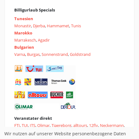
Billigurlaub Specials
Tunesien
Monastir
,
Djerba
,
Hammamet
,
Tunis
Marokko
Marrakesch
,
Agadir
Bulgarien
Varna
,
Burgas
,
Sonnenstrand
,
Goldstrand
Veranstater direkt
FTI
,
TUI
,
ITS
,
Olimar
,
Tjaereborg
,
alltours
,
12fly
,
Neckermann
,
Bucher
,
Thomas Cook
,
Dertour
,
Jahnreisen
Wir nutzen auf unserer Website personenbezogene Daten