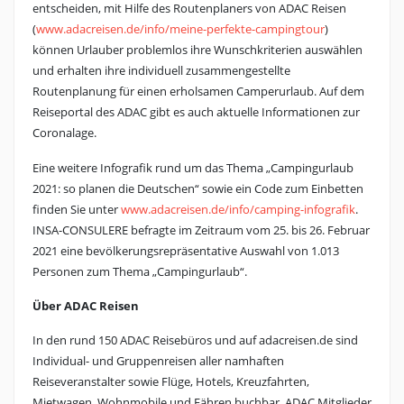
entscheiden, mit Hilfe des Routenplaners von ADAC Reisen
(
www.adacreisen.de/info/meine-perfekte-campingtour
)
können Urlauber problemlos ihre Wunschkriterien auswählen
und erhalten ihre individuell zusammengestellte
Routenplanung für einen erholsamen Camperurlaub. Auf dem
Reiseportal des ADAC gibt es auch aktuelle Informationen zur
Coronalage.
Eine weitere Infografik rund um das Thema „Campingurlaub
2021: so planen die Deutschen“ sowie ein Code zum Einbetten
finden Sie unter
www.adacreisen.de/info/camping-infografik
.
INSA-CONSULERE befragte im Zeitraum vom 25. bis 26. Februar
2021 eine bevölkerungsrepräsentative Auswahl von 1.013
Personen zum Thema „Campingurlaub“.
Über ADAC Reisen
In den rund 150 ADAC Reisebüros und auf adacreisen.de sind
Individual- und Gruppenreisen aller namhaften
Reiseveranstalter sowie Flüge, Hotels, Kreuzfahrten,
Mietwagen, Wohnmobile und Fähren buchbar. ADAC Mitglieder