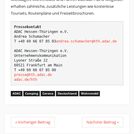
erhalten zahlreiche, zusätzliche Leistungen wie kostenlose
Toursets, Routenpläne und Freizeitbroschüren.
Pressekontakt
ADAC Hessen-Thüringen e.V.

Andrea Schumacher

T +49 69 66 07 85 03
andrea.schumacher@hth.adac.de
ADAC Hessen-Thüringen e.V.

Unternehmenskommunikation

Lyoner Straße 22

60521 Frankfurt am Main

presse@hth.adac.de
adac.de/hth
ADAC
Camping
Corona
Deutschland
Wohnmobil
« Vorheriger Beitrag
Nächster Beitrag »