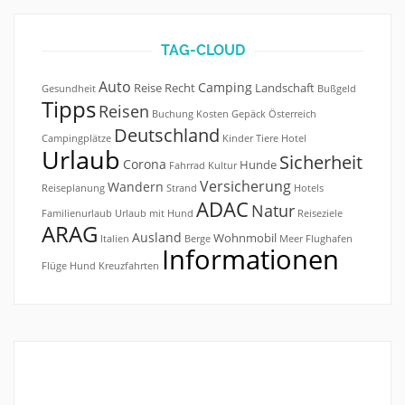
TAG-CLOUD
Auto
Camping
Reise
Recht
Landschaft
Gesundheit
Bußgeld
Tipps
Reisen
Buchung
Kosten
Gepäck
Österreich
Deutschland
Campingplätze
Kinder
Tiere
Hotel
Urlaub
Sicherheit
Corona
Hunde
Fahrrad
Kultur
Versicherung
Wandern
Reiseplanung
Strand
Hotels
ADAC
Natur
Familienurlaub
Urlaub mit Hund
Reiseziele
ARAG
Ausland
Wohnmobil
Italien
Berge
Meer
Flughafen
Informationen
Flüge
Hund
Kreuzfahrten