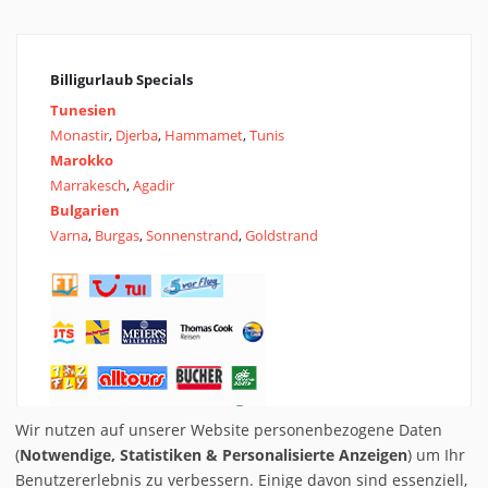
Billigurlaub Specials
Tunesien
Monastir
,
Djerba
,
Hammamet
,
Tunis
Marokko
Marrakesch
,
Agadir
Bulgarien
Varna
,
Burgas
,
Sonnenstrand
,
Goldstrand
Wir nutzen auf unserer Website personenbezogene Daten
(
Notwendige, Statistiken & Personalisierte Anzeigen
) um Ihr
Veranstater direkt
Benutzererlebnis zu verbessern. Einige davon sind essenziell,
FTI
,
TUI
,
ITS
,
Olimar
,
Tjaereborg
,
alltours
,
12fly
,
Neckermann
,